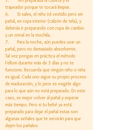
5.       Ten preparada la cubeta y el 
trapeador porque te tocará limpiar.
6.       Si sales, el niño irá vestido pero sin 
pañal, en ropa interior (calzón de tela), y 
deberás ir preparando con ropa de cambio 
y un orinal en la mochila.
7.       Para la noche, aún puedes usar un 
pañal, pero no demasiado absorbente.
Tal vez pongas en práctica el método 
Fellom durante más de 3 días y no te 
funcione. Recuerda que ningún niño o niña 
es igual. Cada uno sigue su propio proceso 
de maduración, y lo peor es exigirle algo 
para lo que aún no está preparado. En este 
caso, es mejor volver al pañal y esperar 
más tiempo. Pero si tu bebé ya está 
preparado para dejar el pañal estas son 
algunas señales que te servirán para que 
dejen los pañales: