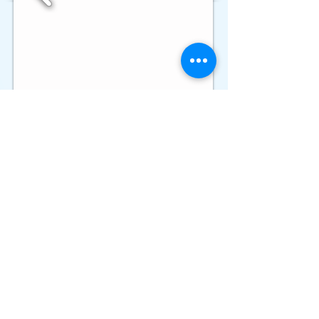
Atención a Clientes
Ciudad de México:
(55) 5398-8689
Resto del país:
800-55-29-768