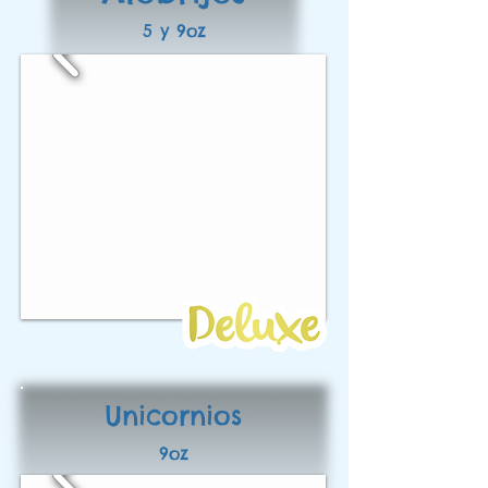
5 y 9oz
Unicornios
9oz