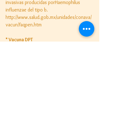
invasivas producidas porHaemophilus 
influenzae del tipo b. 
http://www.salud.gob.mx/unidades/conava/
vacun/faqpen.htm 
* Vacuna DPT
Es una vacuna combinada que protege al 
niño contra tres enfermedades difteria, 
tosferina y tétanos. Es una vacuna muy 
eficaz ya que proporciona alta protección, 
y gracias a su utilización hoy son poco 
frecuentes estas enfermedades. 
http://www.salud.gob.mx/unidades/conava/
vacun/faqdpt.htm 
* Vacuna TD
Se debe indicar la aplicación en cualquier 
herida producida con instrumentos 
punzocortantes. 