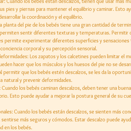
ar: Cuando los bebés están descalzos, tienen que usar más mú
 pies y piernas para mantener el equilibrio y caminar. Esto ay
sarrollar la coordinación y el equilibrio.
La planta del pie de los bebés tiene una gran cantidad de termi
 permiten sentir diferentes texturas y temperaturas. Permitir 
s permite experimentar diferentes superficies y sensaciones tá
conciencia corporal y su percepción sensorial.
deformidades: Los zapatos y los calcetines pueden limitar el m
pueden hacer que los músculos y los huesos del pie no se desarr
 permitir que los bebés estén descalzos, se les da la oportun
a natural y prevenir deformidades.
: Cuando los bebés caminan descalzos, deben tener una buena
ibrio. Esto puede ayudar a mejorar la postura general de su cu
nales: Cuando los bebés están descalzos, se sienten más con
sentirse más seguros y cómodos. Estar descalzo puede ayudar
ad en los bebés.