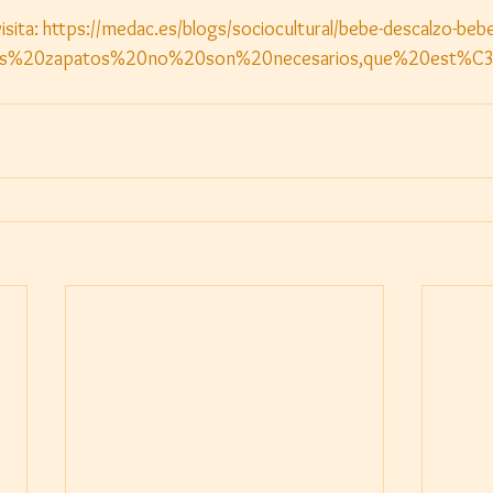
isita: https://medac.es/blogs/sociocultural/bebe-descalzo-bebe
t=Los%20zapatos%20no%20son%20necesarios,que%20est