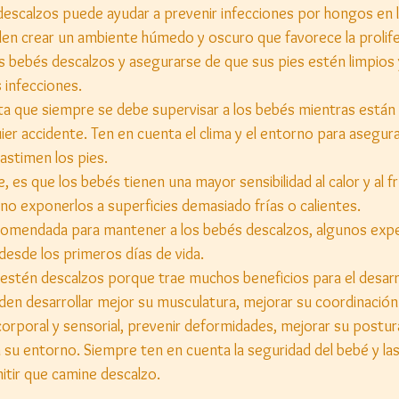
escalzos puede ayudar a prevenir infecciones por hongos en l
en crear un ambiente húmedo y oscuro que favorece la prolife
 bebés descalzos y asegurarse de que sus pies estén limpios
 infecciones.
a que siempre se debe supervisar a los bebés mientras están 
uier accidente. Ten en cuenta el clima y el entorno para asegur
astimen los pies.
 es que los bebés tienen una mayor sensibilidad al calor y al fr
no exponerlos a superficies demasiado frías o calientes.
ecomendada para mantener a los bebés descalzos, algunos expe
desde los primeros días de vida.
estén descalzos porque trae muchos beneficios para el desarrol
en desarrollar mejor su musculatura, mejorar su coordinación y
corporal y sensorial, prevenir deformidades, mejorar su postur
u entorno. Siempre ten en cuenta la seguridad del bebé y las
tir que camine descalzo.