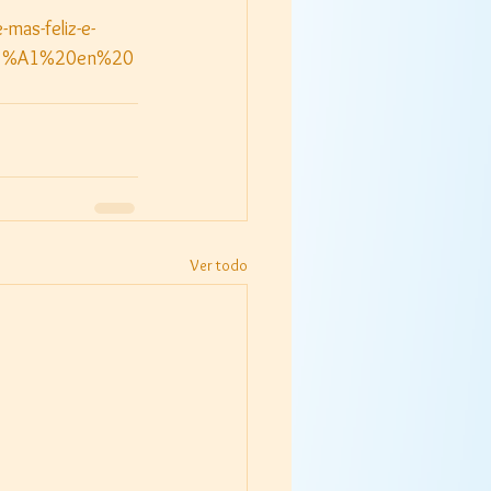
-mas-feliz-e-
%C3%A1%20en%20
Ver todo