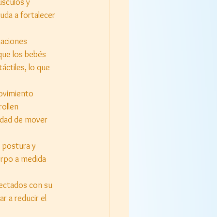
sculos y 
uda a fortalecer 
naciones 
que los bebés 
ctiles, lo que 
ovimiento 
ollen 
idad de mover 
 postura y 
erpo a medida 
ectados con su 
 a reducir el 